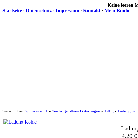
Keine leeren
Startseite
·
Datenschutz
·
Impressum
·
Kontakt
·
Mein Konto
Sie sind hier:
Spurweite TT
»
4-achsige offene Güterwagen
»
Tillig
»
Ladung Koh
Ladun
4,20 