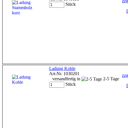
zzg
Stück
D
Ladung Kohle
Art-Nr. 1030201
zzg
versandfertig in
2-5 Tage
Stück
D